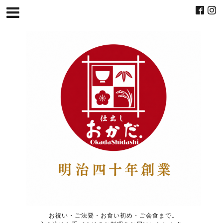
お祝い・ご法要・お食い初め・ご会食まで。