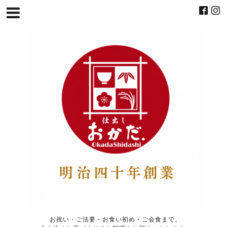
お祝い・ご法要・お食い初め・ご会食まで。