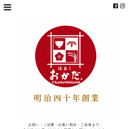
お祝い・ご法要・お食い初め・ご会食まで。