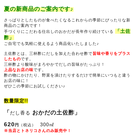
夏の新商品のご案内です♪
さっぱりとしたものが食べたくなるこれからの季節にぴったりな新
商品のご案内です！
「土佐
手づくりにこだわる仕出しのおかだが長年作り続けている
酢」
ご自宅でも気軽に使えるよう商品化いたしました♪
土佐酢とは、三杯酢にだしを加えた合わせ酢で
旨味や香りをプラス
したもの
です。
三杯酢より酸味がまろやかでだしの旨味がたっぷり！
上品なお店の味
です。
酢の物にかけたり、野菜を漬けたりするだけで簡単にいつもと違う
お店の味に！
ぜひこの季節にお試しください♪
数量限定!!
「
おかだの土佐酢」
だし香る
620
300㎖
円
（税込）
※当店とトネリコさんのみ販売中！