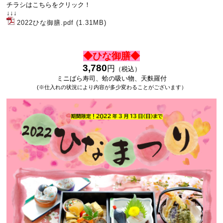
チラシはこちらをクリック！
↓↓↓
2022ひな御膳.pdf
(1.31MB)
◆ひな御膳◆
3,780
円
（税込）
ミニばら寿司、蛤の吸い物、天麩羅付
(※仕入れの状況により内容が多少変わることがございます）