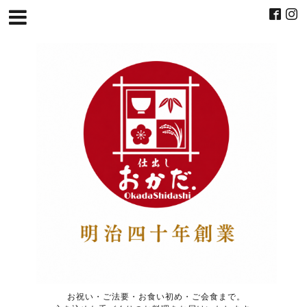
お祝い・ご法要・お食い初め・ご会食まで。