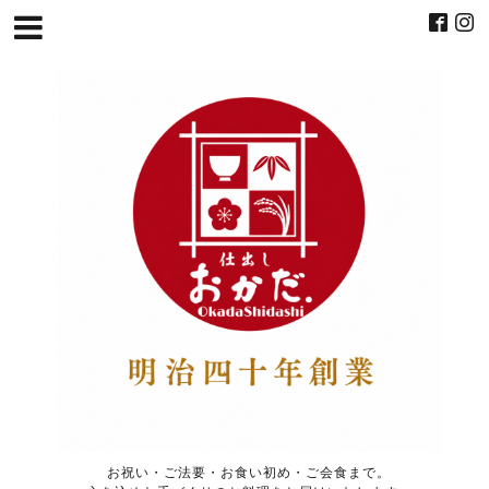
お祝い・ご法要・お食い初め・ご会食まで。