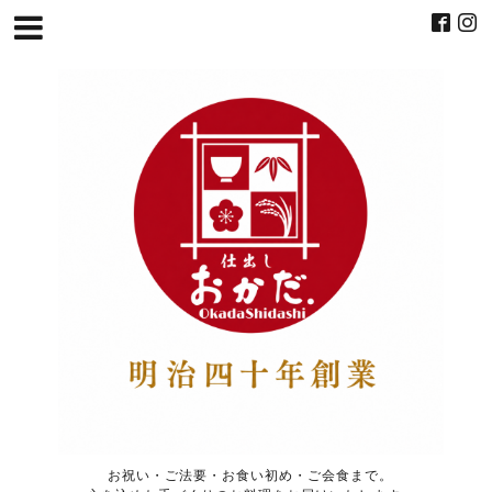
お祝い・ご法要・お食い初め・ご会食まで。