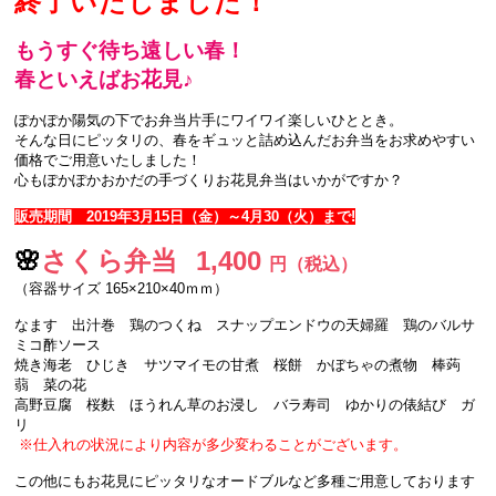
終了いたしました！
もうすぐ待ち遠しい春！
春といえばお花見♪
ぽかぽか陽気の下でお弁当片手にワイワイ楽しいひととき。
そんな日にピッタリの、春をギュッと詰め込んだお弁当をお求めやすい
価格でご用意いたしました！
心もぽかぽかおかだの手づくりお花見弁当はいかがですか？
販売期間 2019年3月15日（金）～4月30（火）まで!
🌸
さくら弁当
1,400
円（税込）
（容器サイズ 165×210×40ｍｍ）
なます 出汁巻 鶏のつくね スナップエンドウの天婦羅 鶏のバルサ
ミコ酢ソース
焼き海老 ひじき サツマイモの甘煮 桜餅 かぼちゃの煮物 棒蒟
蒻 菜の花
高野豆腐 桜麩 ほうれん草のお浸し バラ寿司 ゆかりの俵結び ガ
リ
※仕入れの状況により内容が多少変わることがございます。
この他にもお花見にピッタリなオードブルなど多種ご用意しております