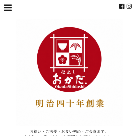
お祝い・ご法要・お食い初め・ご会食まで。