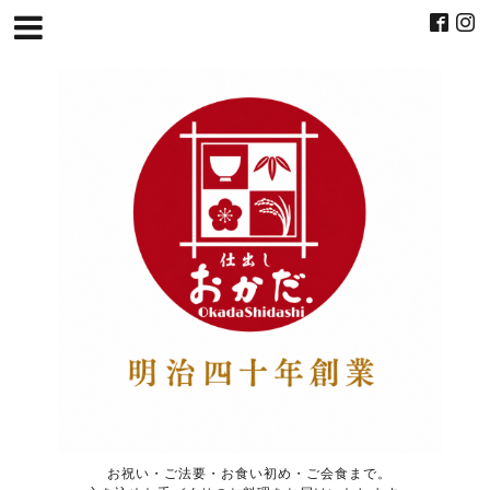
お祝い・ご法要・お食い初め・ご会食まで。