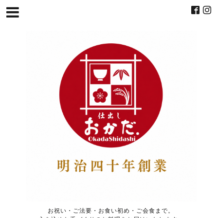
お祝い・ご法要・お食い初め・ご会食まで。