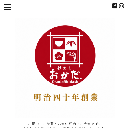
お祝い・ご法要・お食い初め・ご会食まで。