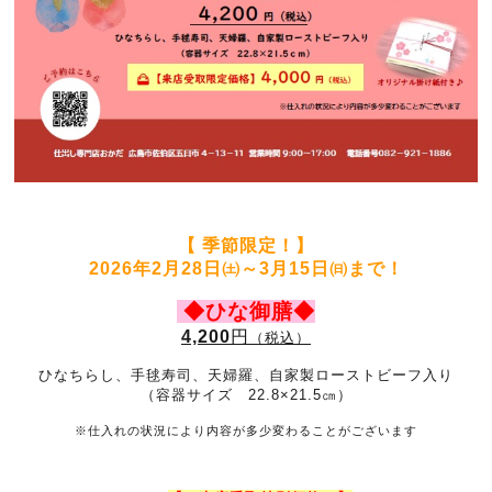
【 季節限定！】
2026年2月28日㈯～3月15日㈰まで！
◆ひな御膳◆
4,200
円
（税込）
ひなちらし、手毬寿司、天婦羅、自家製ローストビーフ入り
（容器サイズ 22.8×21.5㎝）
※仕入れの状況により内容が多少変わることがございます