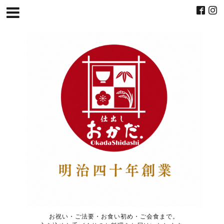
お祝い・ご法要・お食い初め・ご会食まで。